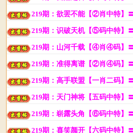
219期：欲罢不能【②肖中特】
219期：识破天机【⑤码中特】
219期：山河千载【④肖④码】
219期：准得离谱【②肖④码】
219期：高手联盟【一肖二码】
219期：天门神将【五码中特】
219期：崭露头角【⑥码中特】
219期：喜笑颜开【六码中特】