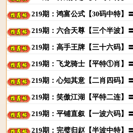
219期：鸿富公式【30码中特】
219期：六合天尊【三个半波】
219期：高手王牌【三十六码】
219期：飞龙骑士【平特①肖】
219期：心知其意【二肖四码】
219期：笑傲江湖【平特二连】
219期：平铺直叙【一波六码】
219期：完璧归赵【半波中特】