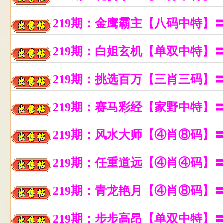
219期：金鹰霸主【八码中特】
219期：白姐玄机【单双中特】
219期：挑选百万【三肖三码】
219期：赛马彩经【家野中特】
219期：风水大师【④肖⑧码】
219期：任重道远【④肖④码】
219期：青龙艳月【④肖⑧码】
219期：步步高昂【单双中特】