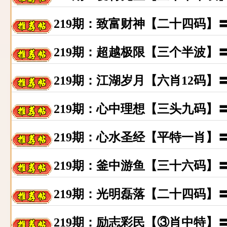
219期：致富财神【二十四码】
219期：超越极限【三个半波】
219期：江湖岁月【六肖12码】
219期：心中理想【三头九码】
219期：心水圣经【平特一肖】
219期：釜中游鱼【三十六码】
219期：光明磊落【二十四码】
219期：励志彩民【③肖中特】