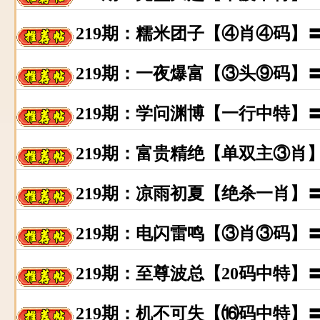
219期：糯米团子【④肖④码】
219期：一夜爆富【③头⑨码】
219期：学问渊博【一行中特】
219期：富贵精绝【单双主③肖
219期：凉雨初夏【绝杀一肖】
219期：电闪雷鸣【③肖③码】
219期：至尊波总【20码中特】
219期：机不可失【⒃码中特】