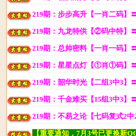
219期：步步高升【一肖二码】
219期：九龙特供【②码中特】
219期：总帅密料【一肖一码】
219期：星星点灯【①肖①码】
219期：韶华时光【二组3中3】
219期：千金难买【15组3中3】
219期：不易之论【七码复式2中
【重要通知，7月3号已更换新QQ号：