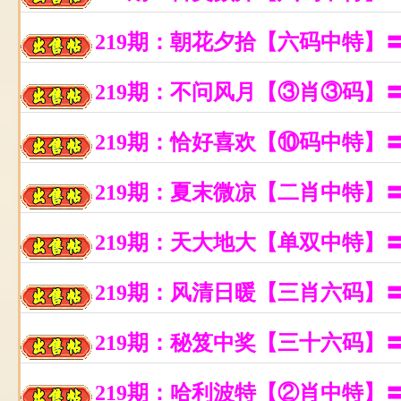
219期：朝花夕拾【六码中特】
219期：不问风月【③肖③码】
219期：恰好喜欢【⑩码中特】
219期：夏末微凉【二肖中特】
219期：天大地大【单双中特】
219期：风清日暖【三肖六码】
219期：秘笈中奖【三十六码】
219期：哈利波特【②肖中特】