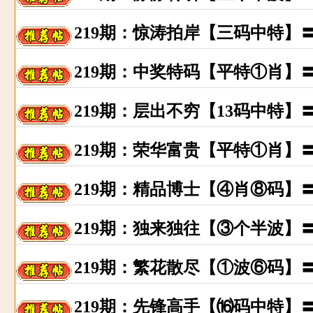
219期：惊涛拍岸【三码中特】
219期：中奖特码【平特①肖】
219期：层出不穷【13码中特】
219期：荣华富贵【平特①肖】
219期：精品博士【④肖⑧码】
219期：独来独往【③个半波】
219期：繁花散尽【①波⑥码】
219期：先锋高手【⒃码中特】