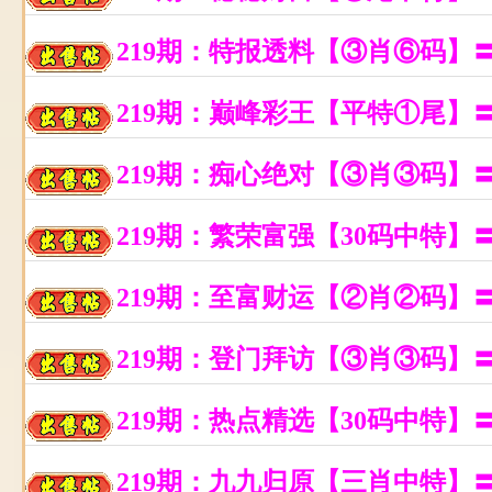
219期：特报透料【③肖⑥码】
219期：巅峰彩王【平特①尾】
219期：痴心绝对【③肖③码】
219期：繁荣富强【30码中特】
219期：至富财运【②肖②码】
219期：登门拜访【③肖③码】
219期：热点精选【30码中特】
219期：九九归原【三肖中特】