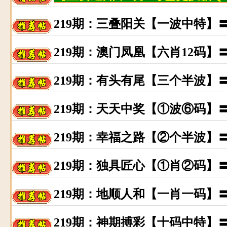
219期：三叠阳关【一波中特】
219期：澳门凤凰【六肖12码】
219期：有头有尾【三个半波】
219期：天天中奖【①波⑥码】
219期：幸福之路【②个半波】
219期：独具匠心【①肖②码】
219期：地顺人和【一肖一码】
219期：神期搏彩【十码中特】