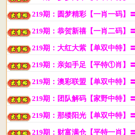
219期：圆梦精彩【一肖一码】
219期：恭贺新禧【一肖二码】
219期：大红大紫【单双中特】
219期：亲如手足【平特①肖】
219期：澳彩联盟【单双中特】
219期：团队解码【家野中特】
219期：那缕阳光【单双中特】
219期：财富满仓【平特一肖】