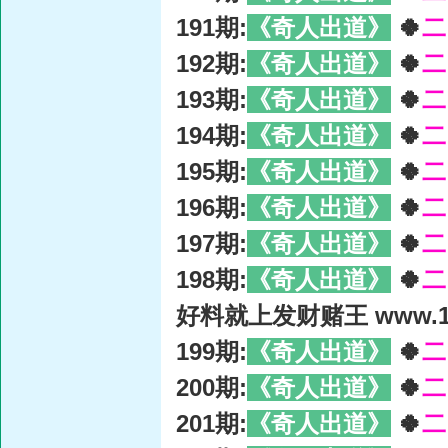
191期:
《奇人出道》
🍀
二
192期:
《奇人出道》
🍀
二
193期:
《奇人出道》
🍀
二
194期:
《奇人出道》
🍀
二
195期:
《奇人出道》
🍀
二
196期:
《奇人出道》
🍀
二
197期:
《奇人出道》
🍀
二
198期:
《奇人出道》
🍀
二
好料就上发财赌王 www.15
199期:
《奇人出道》
🍀
二
200期:
《奇人出道》
🍀
二
201期:
《奇人出道》
🍀
二