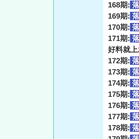
168期:
落
169期:
落
170期:
落
171期:
落
好料就上
172期:
落
173期:
落
174期:
落
175期:
落
176期:
落
177期:
落
178期:
落
179期:
落