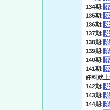
134期:
落
135期:
落
136期:
落
137期:
落
138期:
落
139期:
落
140期:
落
141期:
落
好料就上
142期:
落
143期:
落
144期:
落