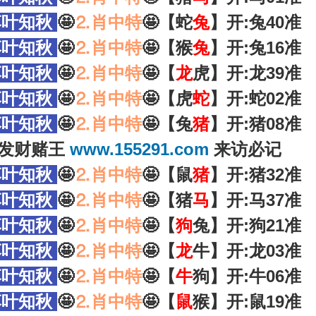
叶知秋
🤩
⒉肖中特
🤩【蛇
兔
】开:兔40准
叶知秋
🤩
⒉肖中特
🤩【猴
兔
】开:兔16准
叶知秋
🤩
⒉肖中特
🤩【
龙
虎】开:龙39准
叶知秋
🤩
⒉肖中特
🤩【虎
蛇
】开:蛇02准
叶知秋
🤩
⒉肖中特
🤩【兔
猪
】开:猪08准
发财赌王
www.155291.com
来访必记
叶知秋
🤩
⒉肖中特
🤩【鼠
猪
】开:猪32准
叶知秋
🤩
⒉肖中特
🤩【猪
马
】开:马37准
叶知秋
🤩
⒉肖中特
🤩【
狗
兔】开:狗21准
叶知秋
🤩
⒉肖中特
🤩【
龙
牛】开:龙03准
叶知秋
🤩
⒉肖中特
🤩【
牛
狗】开:牛06准
叶知秋
🤩
⒉肖中特
🤩【
鼠
猴】开:鼠19准