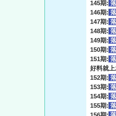
145期:
落
146期:
落
147期:
落
148期:
落
149期:
落
150期:
落
151期:
落
好料就上
152期:
落
153期:
落
154期:
落
155期:
落
156期:
落