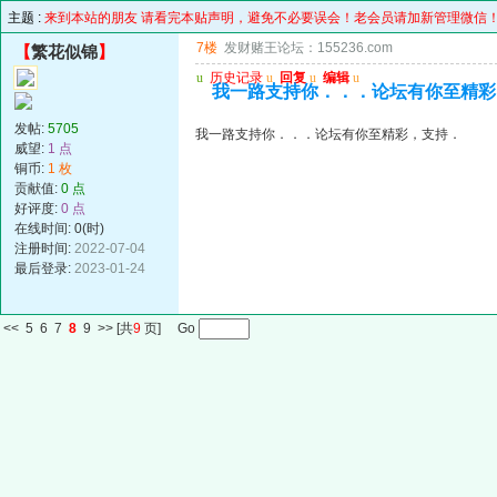
主题 :
来到本站的朋友 请看完本贴声明，避免不必要误会！老会员请加新管理微信
7楼
发财赌王论坛：155236.com
【
繁花似锦
】
u
历史记录
u
回复
u
编辑
u
我一路支持你．．．论坛有你至精彩
发帖:
5705
我一路支持你．．．论坛有你至精彩，支持．
威望:
1 点
铜币:
1 枚
贡献值:
0 点
好评度:
0 点
在线时间: 0(时)
注册时间:
2022-07-04
最后登录:
2023-01-24
<<
5
6
7
8
9
>>
[共
9
页] Go