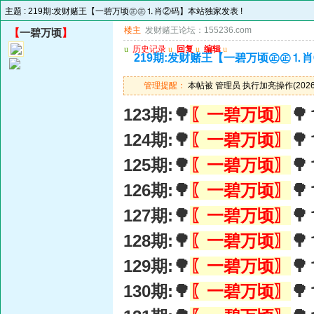
主题 :
219期:发财赌王【一碧万顷㊣㊣⒈肖②码】本站独家发表 !
楼主
发财赌王论坛：155236.com
【
一碧万顷
】
u
历史记录
u
回复
u
编辑
u
219期:发财赌王【一碧万顷㊣㊣⒈肖
管理提醒：
本帖被 管理员 执行加亮操作(2026-0
123期:🌳
〖一碧万顷〗

124期:🌳
〖一碧万顷〗

125期:🌳
〖一碧万顷〗

126期:🌳
〖一碧万顷〗

127期:🌳
〖一碧万顷〗

128期:🌳
〖一碧万顷〗

129期:🌳
〖一碧万顷〗

130期:🌳
〖一碧万顷〗
